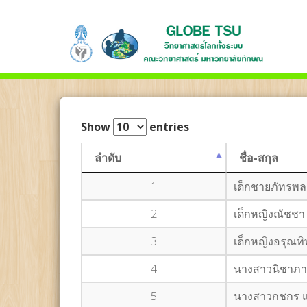
Show
entries
ลำดับ
ชื่อ-สกุล
1
เด็กชายภัทรพล
2
เด็กหญิงณัชชา
3
เด็กหญิงอรุณทิพ
4
นางสาวนิชาภา 
5
นางสาวกชกร แก