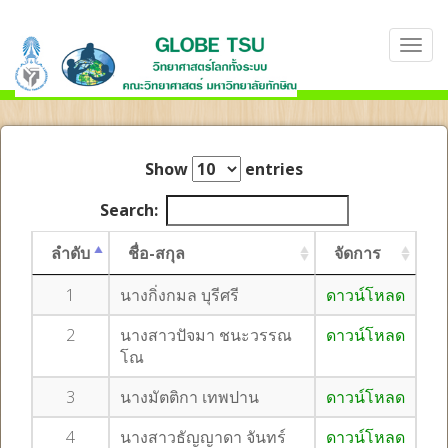
Show
entries
Search:
ลำดับ
ชื่อ-สกุล
จัดการ
1
นางกิ่งกมล บุรีศรี
ดาวน์โหลด
2
นางสาวปัจมา ชนะวรรณ
ดาวน์โหลด
โณ
3
นางมัตติกา เทพปาน
ดาวน์โหลด
4
นางสาวธัญญาดา จันทร์
ดาวน์โหลด