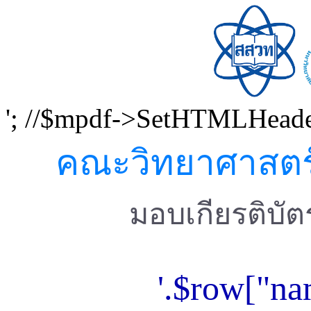
'; //$mpdf->SetHTMLHeader
คณะวิทยาศาสตร์
มอบเกียรติบัตร
'.$row["nam