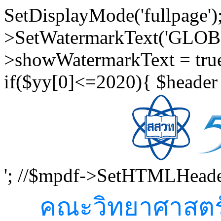
SetDisplayMode('fullpage')
>SetWatermarkText('GLOB
>showWatermarkText = true
if($yy[0]<=2020){ $header 
'; //$mpdf->SetHTMLHeader
คณะวิทยาศาสตร์