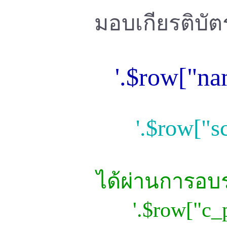
มอบเกียรติบัตร
'.$row["nam
'.$row["s
ได้ผ่านการอบ
'.$row["c_