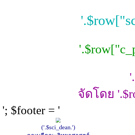
'.$row["s
'.$row["c_
'
จัดโดย '.$r
'; $footer = '
('.$sci_dean.')