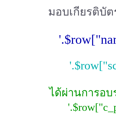
มอบเกียรติบัตร
'.$row["nam
'.$row["s
ได้ผ่านการอบ
'.$row["c_