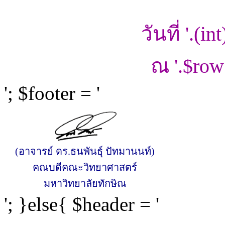
วันที่ '.(in
ณ '.$row
'; $footer = '
(อาจารย์ ดร.ธนพันธุ์ ปัทมานนท์)
คณบดีคณะวิทยาศาสตร์
มหาวิทยาลัยทักษิณ
'; }else{ $header = '