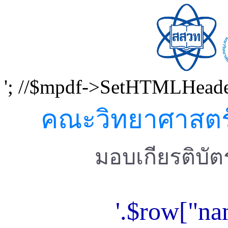
'; //$mpdf->SetHTMLHeader
คณะวิทยาศาสตร์
มอบเกียรติบัตร
'.$row["nam