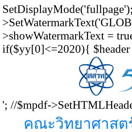
SetDisplayMode('fullpage')
>SetWatermarkText('GLOB
>showWatermarkText = true
if($yy[0]<=2020){ $header 
'; //$mpdf->SetHTMLHeader
คณะวิทยาศาสตร์